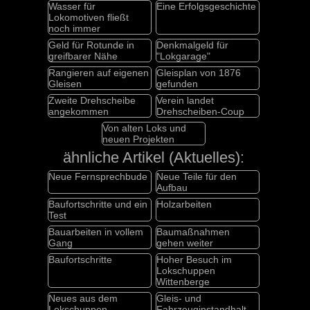
Wasser für
Eine Erfolgsgeschichte
Lokomotiven fließt
noch immer
Geld für Rotunde in
Denkmalgeld für
greifbarer Nähe
"Lokgarage"
Rangieren auf eigenen
Gleisplan von 1876
Gleisen
gefunden
Zweite Drehscheibe
Verein landet
angekommen
Drehscheiben-Coup
Von alten Loks und
neuen Projekten
ähnliche Artikel (Aktuelles):
Neue Fernsprechbude
Neue Teile für den
Aufbau
Baufortschritte und ein
Holzarbeiten
Test
Bauarbeiten in vollem
Baumaßnahmen
Gang
gehen weiter
Baufortschritte
Hoher Besuch im
Lokschuppen
Wittenberge
Neues aus dem
Gleis- und
Lokschuppen
Fahrzeuginstandhaltung