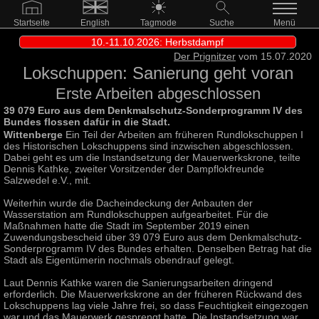
Startseite
English
Tagmode
Suche
Menü
10.-11.10.2026: Herbstdampf
Der Prignitzer
vom 15.07.2020
Lokschuppen: Sanierung geht voran
Erste Arbeiten abgeschlossen
39 079 Euro aus dem Denkmalschutz-Sonderprogramm IV des
Bundes flossen dafür in die Stadt.
Wittenberge
Ein Teil der Arbeiten am früheren Rundlokschuppen I
des Historischen Lokschuppens sind inzwischen abgeschlossen.
Dabei geht es um die Instandsetzung der Mauerwerkskrone, teilte
Dennis Kathke, zweiter Vorsitzender der Dampflokfreunde
Salzwedel e.V., mit.
Weiterhin wurde die Dacheindeckung der Anbauten der
Wasserstation am Rundlokschuppen aufgearbeitet. Für die
Maßnahmen hatte die Stadt im September 2019 einen
Zuwendungsbescheid über 39 079 Euro aus dem Denkmalschutz-
Sonderprogramm IV des Bundes erhalten. Denselben Betrag hat die
Stadt als Eigentümerin nochmals obendrauf gelegt.
Laut Dennis Kathke waren die Sanierungsarbeiten dringend
erforderlich. Die Mauerwerkskrone an der früheren Rückwand des
Lokschuppens lag viele Jahre frei, so dass Feuchtigkeit eingezogen
war und das Mauerwerk gesprengt hatte. Die Instandsetzung war