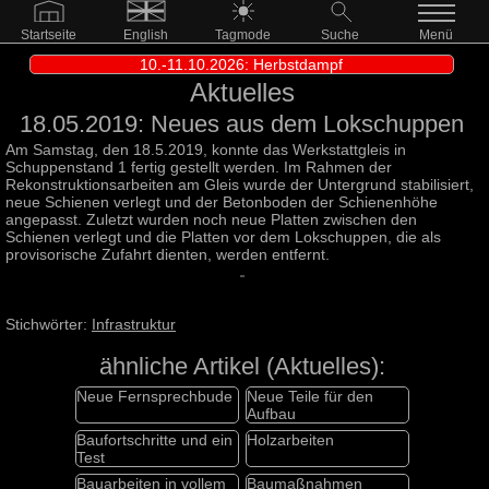
Startseite
English
Tagmode
Suche
Menü
10.-11.10.2026: Herbstdampf
Aktuelles
18.05.2019: Neues aus dem Lokschuppen
Am Samstag, den 18.5.2019, konnte das Werkstattgleis in
Schuppenstand 1 fertig gestellt werden. Im Rahmen der
Rekonstruktionsarbeiten am Gleis wurde der Untergrund stabilisiert,
neue Schienen verlegt und der Betonboden der Schienenhöhe
angepasst. Zuletzt wurden noch neue Platten zwischen den
Schienen verlegt und die Platten vor dem Lokschuppen, die als
provisorische Zufahrt dienten, werden entfernt.
Stichwörter:
Infrastruktur
ähnliche Artikel (Aktuelles):
Neue Fernsprechbude
Neue Teile für den
Aufbau
Baufortschritte und ein
Holzarbeiten
Test
Bauarbeiten in vollem
Baumaßnahmen