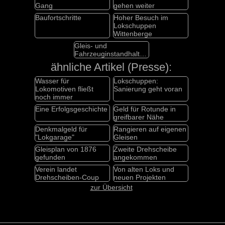
Gang
gehen weiter
Baufortschritte
Hoher Besuch im
Lokschuppen
Wittenberge
Gleis- und
Fahrzeuginstandhaltung
ähnliche Artikel (Presse):
Wasser für
Lokschuppen:
Lokomotiven fließt
Sanierung geht voran
noch immer
Eine Erfolgsgeschichte
Geld für Rotunde in
greifbarer Nähe
Denkmalgeld für
Rangieren auf eigenen
"Lokgarage"
Gleisen
Gleisplan von 1876
Zweite Drehscheibe
gefunden
angekommen
Verein landet
Von alten Loks und
Drehscheiben-Coup
neuen Projekten
zur Übersicht