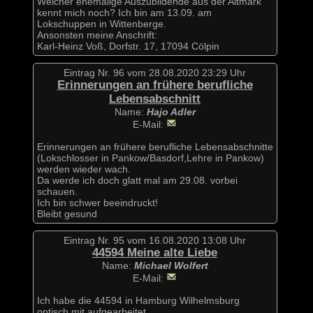
Welcher ehemalige Auszubildende aus der Altmark
kennt mich noch? Ich bin am 13.09. am
Lokschuppen in Wittenberge.
Ansonsten meine Anschrift:
Karl-Heinz Voß, Dorfstr. 17, 17094 Cölpin
Eintrag Nr. 96 vom 28.08.2020 23:29 Uhr
Erinnerungen an frühere berufliche
Lebensabschnitt
Name:
Hajo Adler
E-Mail:
Erinnerungen an frühere berufliche Lebensabschnitte
(Lokschlosser in Pankow/Basdorf,Lehre in Pankow)
werden wieder wach.
Da werde ich doch glatt mal am 29.08. vorbei
schauen.
Ich bin schwer beeindruckt!
Bleibt gesund
Eintrag Nr. 95 vom 16.08.2020 13:08 Uhr
44594 Meine alte Liebe
Name:
Michael Wolfert
E-Mail:
Ich habe die 44594 in Hamburg Wilhelmsburg
optisch mit aufgearbeitet.