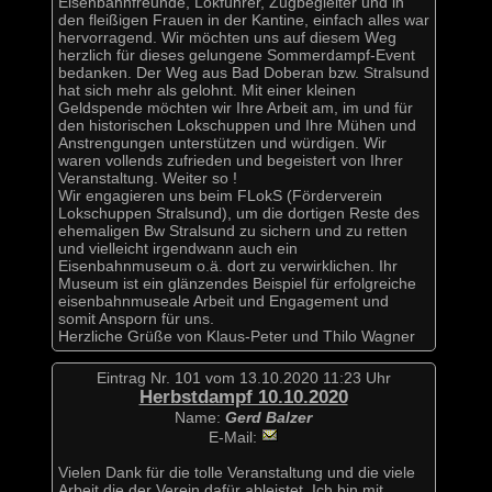
Eisenbahnfreunde, Lokführer, Zugbegleiter und in
den fleißigen Frauen in der Kantine, einfach alles war
hervorragend. Wir möchten uns auf diesem Weg
herzlich für dieses gelungene Sommerdampf-Event
bedanken. Der Weg aus Bad Doberan bzw. Stralsund
hat sich mehr als gelohnt. Mit einer kleinen
Geldspende möchten wir Ihre Arbeit am, im und für
den historischen Lokschuppen und Ihre Mühen und
Anstrengungen unterstützen und würdigen. Wir
waren vollends zufrieden und begeistert von Ihrer
Veranstaltung. Weiter so !
Wir engagieren uns beim FLokS (Förderverein
Lokschuppen Stralsund), um die dortigen Reste des
ehemaligen Bw Stralsund zu sichern und zu retten
und vielleicht irgendwann auch ein
Eisenbahnmuseum o.ä. dort zu verwirklichen. Ihr
Museum ist ein glänzendes Beispiel für erfolgreiche
eisenbahnmuseale Arbeit und Engagement und
somit Ansporn für uns.
Herzliche Grüße von Klaus-Peter und Thilo Wagner
Eintrag Nr. 101 vom 13.10.2020 11:23 Uhr
Herbstdampf 10.10.2020
Name:
Gerd Balzer
E-Mail:
Vielen Dank für die tolle Veranstaltung und die viele
Arbeit die der Verein dafür ableistet. Ich bin mit