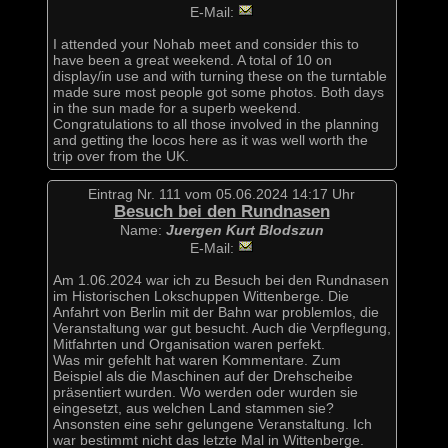
E-Mail:
I attended your Nohab meet and consider this to
have been a great weekend. A total of 10 on
display/in use and with turning these on the turntable
made sure most people got some photos. Both days
in the sun made for a superb weekend.
Congratulations to all those involved in the planning
and getting the locos here as it was well worth the
trip over from the UK.
Eintrag Nr. 111 vom 05.06.2024 14:17 Uhr
Besuch bei den Rundnasen
Name:
Juergen Kurt Blodszun
E-Mail:
Am 1.06.2024 war ich zu Besuch bei den Rundnasen
im Historischen Lokschuppen Wittenberge. Die
Anfahrt von Berlin mit der Bahn war problemlos, die
Veranstaltung war gut besucht. Auch die Verpflegung,
Mitfahrten und Organisation waren perfekt.
Was mir gefehlt hat waren Kommentare. Zum
Beispiel als die Maschinen auf der Drehscheibe
präsentiert wurden. Wo werden oder wurden sie
eingesetzt, aus welchen Land stammen sie?
Ansonsten eine sehr gelungene Veranstaltung. Ich
war bestimmt nicht das letzte Mal in Wittenberge.