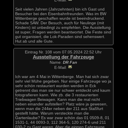
E-Mail:
Seit vielen Jahren (Jahrzehnten) bin ich Gast und
Besucher bei den Eisenbahnfreunden. Was im BW
Wittenberge geschaffen wurde ist beeindruckend.
Schade SAW. Der Besuch, auch für Neulinge (mit
Kindern) ist unbedingt zu empfehlen. Die Ausstellung
ist super, Fragen werden beantwortet. Die Feste sind
gut organisiert, die Lok-Paraden sind sehenswert.
Hut ab und alle Gute.
Eintrag Nr. 108 vom 07.05.2024 22:52 Uhr
Ausstellung der Fahrzeuge
Name:
DR Fan
E-Mail:
Ich war am 4 Mai in Wittenberge. Man hat sich zwar
sehr viel Mühe gegeben. Nur einige Fahrzeuge wo ja
sehr schön restauriert wurden werden in Eck
getrennt das man sie nur schwer entdeckt und kaum
fotografieren kann. Wie zb. die 3 restaurierten
Triebwagen Beiwagen. Kann man die mal nicht
neben einander aufstellen? Platz wäre ja gewesen,
wenn man die 244er neben der 211 aus Staßfurt
gestellt hätte. Warum versteckte man die
Gartenlaube? Es war zwar schön das 01 0509-8, 01
1531-1, 44 0093-3, 112 364-5, 120 274-6 und 211
030-2 zu Gast waren. Aber die eignen Fahrzeuge