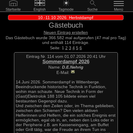
Startseite
English
Tagmode
Suche
Menü
10.-11.10.2026: Herbstdampf
Gästebuch
Neuen Eintrag erstellen
Das Gästebuch wurde 366.582 mal aufgerufen (47 mal pro Tag)
und enthält 114 Einträge.
Seite: 1
2
3
4
5
6
Eintrag Nr. 114 vom 01.07.2026 20:41 Uhr
Sommerdampf 2026
Name:
D.E.Nehrig
E-Mail:
14.Juni 2026. Sommerdampf in Wittenberge.
Beeindruckende historische Technik in Funktion,
wohin man schaute. Neue Technik in Form der
(Gast)Elektrolok 188 105 bildete einen viel
bestaunten Gegenpol dazu.
Und zwischen den Zeilen oder, im Thema geblieben,
zwischen den Schienen? Den vielen aktiven
Helferinnen und Helfern, die ein solches Ereignis erst
ermöglichen, egal ob in, an, neben den Loks oder in
der Peripherie z.B. am Kasseneingang, am Buffet
oder Grill tätig, war die Freude an ihrem Tun ins