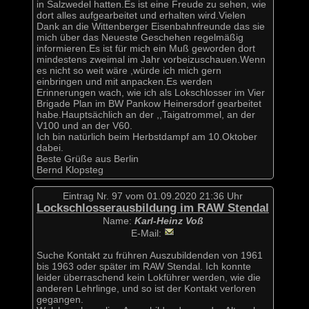
in Salzwedel hatten.Es ist eine Freude zu sehen, wie
dort alles aufgearbeitet und erhalten wird.Vielen
Dank an die Wittenberger Eisenbahnfreunde das sie
mich über das Neueste Geschehen regelmäßig
informieren.Es ist für mich ein Muß geworden dort
mindestens zweimal im Jahr vorbeizuschauen.Wenn
es nicht so weit wäre ,würde ich mich gern
einbringen und mit anpacken.Es werden
Erinnerungen wach, wie ich als Lokschlosser im Vier
Brigade Plan im BW Pankow Heinersdorf gearbeitet
habe.Hauptsächlich an der ,,Taigatrommel, an der
V100 und an der V60.
Ich bin natürlich beim Herbstdampf am 10.Oktober
dabei.
Beste Grüße aus Berlin
Bernd Klopsteg
Eintrag Nr. 97 vom 01.09.2020 21:36 Uhr
Lockschlosserausbildung im RAW Stendal
Name:
Karl-Heinz Voß
E-Mail:
Suche Kontakt zu frühren Auszubildenden von 1961
bis 1963 oder später im RAW Stendal. Ich konnte
leider überraschend kein Lokführer werden, wie die
anderen Lehrlinge, und so ist der Kontakt verloren
gegangen.