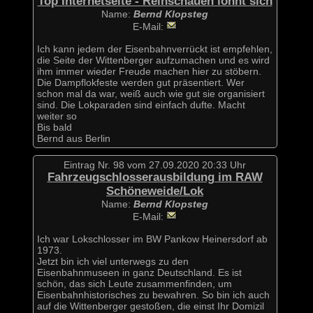
Top Internetseite - Reinschauen lohnt sich
Name:
Bernd Klopsteg
E-Mail:
Ich kann jedem der Eisenbahnverrückt ist empfehlen,
die Seite der Wittenberger aufzumachen und es wird
ihm immer wieder Freude machen hier zu stöbern.
Die Dampflokfeste werden gut präsentiert. Wer
schon mal da war, weiß auch wie gut sie organisiert
sind. Die Lokparaden sind einfach dufte. Macht
weiter so
Bis bald
Bernd aus Berlin
Eintrag Nr. 98 vom 27.09.2020 20:33 Uhr
Fahrzeugschlosserausbildung im RAW
Schöneweide/Lok
Name:
Bernd Klopsteg
E-Mail:
Ich war Lokschlosser im BW Pankow Heinersdorf ab
1973.
Jetzt bin ich viel unterwegs zu den
Eisenbahnmuseen in ganz Deutschland. Es ist
schön, das sich Leute zusammenfinden, um
Eisenbahnhistorisches zu bewahren. So bin ich auch
auf die Wittenberger gestoßen, die einst Ihr Domizil