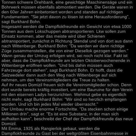
Tonnen schwere Drehbank, eine gewichtige Maschinensäge und ein
Bohrwerk müssen ebenfalls abmontiert werden. Die Geräte waren in
den 60er Jahren einbetoniert worden und standen auf richtigen
Fundamenten. "Sie jetzt davon zu lösen ist eine Herausforderung",
sagt Burkhard Bohn.
Insgesamt werden die Dampflokfreunde ein Gewicht von etwa 1000
Tonnen aus dem Lokschuppen abtransportieren. Lkw sollen zum
Einsatz kommen, aber das meiste wird über Schienen
abtransportiert, zunächst in Richtung Stendal und von dort aus dann
nach Wittenberge. Burkhard Bohn: "Da werden wir dann richtige
Züge zusammenstellen, die von einer Diesellok gezogen werden."
Wann genau der Umzug erfolgen wird, sei noch nicht klar. Fakt ist
aber, dass die Dampflokfreunde am letzten Oktoberwochenende in
Wittenberge eröffnen wollen. "Und bis dahin müssen auch
Fahrzeuge dort stehen", sagt Burkhard Bohn. Er hofft, dass die
Salzwedeler dann auch den Weg nach Wittenberge auf sich
nehmen, um den Vereinsmitgliedern die Treue zu halten.
Auf ihr neues Domizil freuen sich die Vereinsmitglieder schon. Denn
dort wurde bereits kräftig investiert, um eine Bauruine für den Verein
mit den eisernen Ladys herzurichten. Wehmut gebe es eigentlich
nicht mehr, sagt Burkhard Bohn: "Wir sind so herzlich empfangen
worden. Und ich bin jedes Mal wieder überrascht."
Der Umbau mache enorme Fortschritte. "Da stecken schon einige
Millionen drin", sagt er. "Es ist eine Substanz, in der man sich
aufhalten kann", beschreibt der Chef der Dampflokfreunde das neue
Domizil.
Mit Emma, 1925 als Rangierlok gebaut, werden die
Dampflokfreunde zu Gast bei der weltgrößten Eisenbahnmesse in