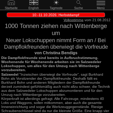
Startseite
English
Tagmode
Suche
Menü
10.-11.10.2026: Herbstdampf
Volksstimme
vom 21.08.2012
1000 Tonnen ziehen nach Wittenberge
um
Neuer Lokschuppen nimmt Form an / Bei
Dampflokfreunden überwiegt die Vorfreude
von Christina Bendigs
Die Dampflokfreunde sind bereits in Aufbruchstimmung.
Wochenende für Wochenende arbeiten sie im Salzwedeler
Lokschuppen, um alles für den Umzug nach Wittenberge
vorzubereiten.
Salzwedel
"Inzwischen überwiegt die Vorfreude", sagt Burkhard
Bohn als Vorsitzender der Dampflokfreunde. Deshalb fällt es
Burkhard Bohn und anderen Mitgliedern der Dampflokfreunde
derzeit zumindest gefühlsmäßig auch nicht allzu schwer, die Technik
aus dem Salzwedeler Lokschuppen abzumontieren und für den
Umzug nach Wittenberge vorzubereiten.
Körperkraft ist allerdings gefragt. Alle Fahrzeuge, mindestens 40
Loks und Waggons, sollen mitkommen, aber auch die gesamte
Inneneinrichtung und sogar die Werkzeuggegenstände. Riesige
Schraubenschlüssel sind da nur die kleinste Größe. Eine knapp vier