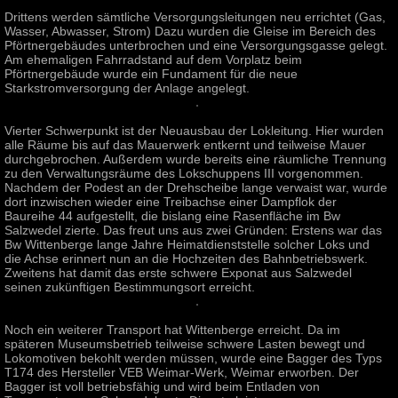
Drittens werden sämtliche Versorgungsleitungen neu errichtet (Gas,
Wasser, Abwasser, Strom) Dazu wurden die Gleise im Bereich des
Pförtnergebäudes unterbrochen und eine Versorgungsgasse gelegt.
Am ehemaligen Fahrradstand auf dem Vorplatz beim
Pförtnergebäude wurde ein Fundament für die neue
Starkstromversorgung der Anlage angelegt.
Vierter Schwerpunkt ist der Neuausbau der Lokleitung. Hier wurden
alle Räume bis auf das Mauerwerk entkernt und teilweise Mauer
durchgebrochen. Außerdem wurde bereits eine räumliche Trennung
zu den Verwaltungsräume des Lokschuppens III vorgenommen.
Nachdem der Podest an der Drehscheibe lange verwaist war, wurde
dort inzwischen wieder eine Treibachse einer Dampflok der
Baureihe 44 aufgestellt, die bislang eine Rasenfläche im Bw
Salzwedel zierte. Das freut uns aus zwei Gründen: Erstens war das
Bw Wittenberge lange Jahre Heimatdienststelle solcher Loks und
die Achse erinnert nun an die Hochzeiten des Bahnbetriebswerk.
Zweitens hat damit das erste schwere Exponat aus Salzwedel
seinen zukünftigen Bestimmungsort erreicht.
Noch ein weiterer Transport hat Wittenberge erreicht. Da im
späteren Museumsbetrieb teilweise schwere Lasten bewegt und
Lokomotiven bekohlt werden müssen, wurde eine Bagger des Typs
T174 des Hersteller VEB Weimar-Werk, Weimar erworben. Der
Bagger ist voll betriebsfähig und wird beim Entladen von