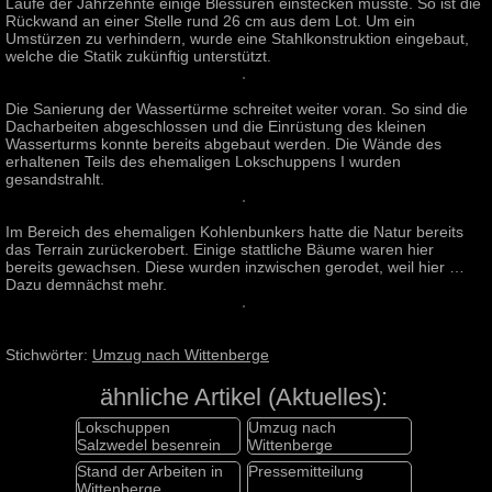
Laufe der Jahrzehnte einige Blessuren einstecken musste. So ist die
Rückwand an einer Stelle rund 26 cm aus dem Lot. Um ein
Umstürzen zu verhindern, wurde eine Stahlkonstruktion eingebaut,
welche die Statik zukünftig unterstützt.
Die Sanierung der Wassertürme schreitet weiter voran. So sind die
Dacharbeiten abgeschlossen und die Einrüstung des kleinen
Wasserturms konnte bereits abgebaut werden. Die Wände des
erhaltenen Teils des ehemaligen Lokschuppens I wurden
gesandstrahlt.
Im Bereich des ehemaligen Kohlenbunkers hatte die Natur bereits
das Terrain zurückerobert. Einige stattliche Bäume waren hier
bereits gewachsen. Diese wurden inzwischen gerodet, weil hier …
Dazu demnächst mehr.
Stichwörter:
Umzug nach Wittenberge
ähnliche Artikel (Aktuelles):
Lokschuppen
Umzug nach
Salzwedel besenrein
Wittenberge
Stand der Arbeiten in
Pressemitteilung
Wittenberge