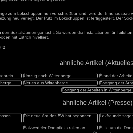
ge zum Lokschuppen nun verschließbar sind, wird der Innenausbau vo
izung neu verlegt. Der Putz im Lokschuppen ist fertiggestellt. Der Soc
ei den Sozialräumen gemacht. So wurden die Installationen für Toil
en mit Estrich nivelliert.
rge
ähnliche Artikel (Aktuelles
senrein
Umzug nach Wittenberge
Stand der Arbeite
nberge
Neues aus Wittenberge
Fortgang der Arbe
Fortgang der Arbeiten in Wittenberge
ähnliche Artikel (Presse)
lassen
Die neue Ära des BW hat begonnen
Lokfreunde sagen
Salzwedeler Dampfloks rollen an
Stille um die Dam