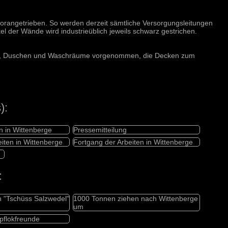
rangetrieben. So werden derzeit sämtliche Versorgungsleitungen
kel der Wände wird industrieüblich jeweils schwarz gestrichen.
etten, Duschen und Waschräume vorgenommen, die Decken zum
):
n in Wittenberge
Pressemitteilung
iten in Wittenberge
Fortgang der Arbeiten in Wittenberge
:
 "Tschüss Salzwedel"
1000 Tonnen ziehen nach Wittenberge
um
pflokfreunde