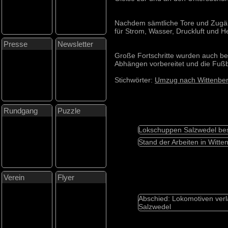
Nachdem sämtliche Tore und Zugän
für Strom, Wasser, Druckluft und He
Presse
Newsletter
Große Fortschritte wurden auch b
Abhängen vorbereitet und die Fußböd
Stichwörter:
Umzug nach Wittenbe
Rundgang
Puzzle
Lokschuppen Salzwedel be
Stand der Arbeiten in Witte
Verein
Flyer
Abschied: Lokomotiven ver
Salzwedel