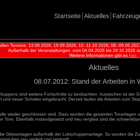
Startseite
Aktuelles
Fahrzeug
ellen Termine: 13.09.2026; 19.09.2026; 10.-11.10.2026; 08.-09.05.202
Außerhalb der Veranstaltungen:
vom 04.04.2026 bis 24.10.2026 s
Weitere Informationen gibt es
hier
.
Aktuelles
08.07.2012: Stand der Arbeiten in 
huppens sind weitere Fortschritte zu beobachten: Inzwischen ist der 
rt und neuer Schotter eingebracht. Derzeit laufen die Arbeiten zum Sto
ore alle wieder geschlossen sind. Dazu wurden die gesamten Toranlagen 
er Tore. Ebenfalls instandgesetzt und neu verglast sind die schwenkba
die Gleisanlagen außerhalb der Lokschuppenanlage. So wurden die Zufa
gsgruben neu verlegt und gestopft.