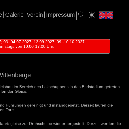
e
Galerie
Verein
Impressum
7; 03.-04.07.2027; 12.09.2027; 09.-10.10.2027
amstags von 10:00-17:00 Uhr.
Wittenberge
Gleisbau im Bereich des Lokschuppens in das Endstadium getreten.
pfen der Gleise.
und Führungen gereinigt und instandgesetzt. Derzeit laufen die
ren Tore.
hrtsgleise zur Drehscheibe wiederhergestellt. Derzeit werden die