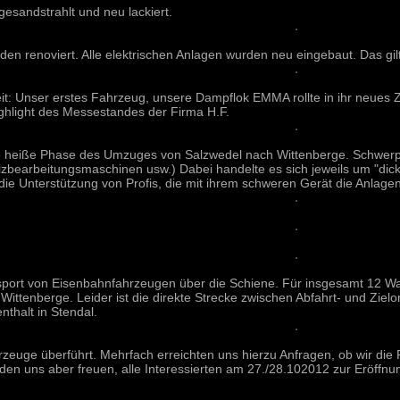
sandstrahlt und neu lackiert.
en renoviert. Alle elektrischen Anlagen wurden neu eingebaut. Das gil
it: Unser erstes Fahrzeug, unsere Dampflok EMMA rollte in ihr neues
Highlight des Messestandes der Firma H.F.
ie heiße Phase des Umzuges von Salzwedel nach Wittenberge. Schwe
zbearbeitungsmaschinen usw.) Dabei handelte es sich jeweils um "dic
 die Unterstützung von Profis, die mit ihrem schweren Gerät die Anla
sport von Eisenbahnfahrzeugen über die Schiene. Für insgesamt 12 W
ittenberge. Leider ist die direkte Strecke zwischen Abfahrt- und Zielo
nthalt in Stendal.
rzeuge überführt. Mehrfach erreichten uns hierzu Anfragen, ob wir die 
ürden uns aber freuen, alle Interessierten am 27./28.102012 zur Eröf