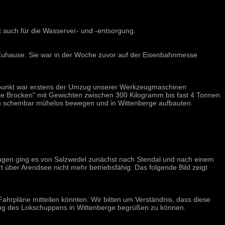
t auch für die Wasserver- und -entsorgung.
 Zuhause. Sie war in der Woche zuvor auf der Eisenbahnmesse
rpunkt war erstens der Umzug unserer Werkzeugmaschinen
ke Brocken" mit Gewichten zwischen 300 Kilogramm bis fast 4 Tonnen
gen scheinbar mühelos bewegen und in Wittenberge aufbauten.
agen ging es von Salzwedel zunächst nach Stendal und nach einem
rt über Arendsee nicht mehr betriebsfähig. Das folgende Bild zeigt
Fahrpläne mitteilen könnten. Wir bitten um Verständnis, dass diese
fnung des Lokschuppens in Wittenberge begrüßen zu können.