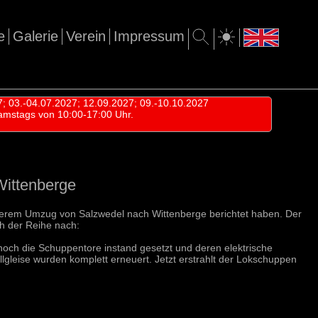
e
Galerie
Verein
Impressum
7; 03.-04.07.2027; 12.09.2027; 09.-10.10.2027
amstags von 10:00-17:00 Uhr.
Wittenberge
unserem Umzug von Salzwedel nach Wittenberge berichtet haben. Der
ch der Reihe nach:
och die Schuppentore instand gesetzt und deren elektrische
lgleise wurden komplett erneuert. Jetzt erstrahlt der Lokschuppen