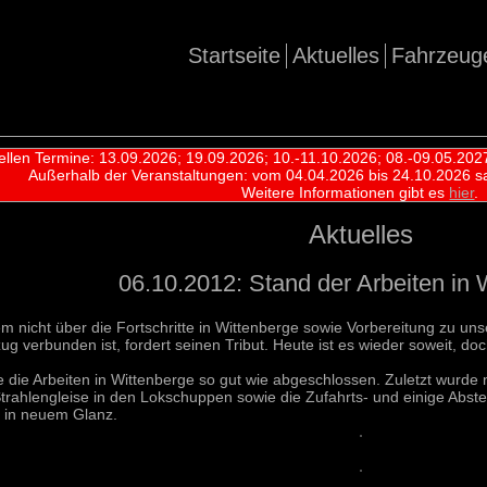
Startseite
Aktuelles
Fahrzeug
ellen Termine: 13.09.2026; 19.09.2026; 10.-11.10.2026; 08.-09.05.202
Außerhalb der Veranstaltungen:
vom 04.04.2026 bis 24.10.2026 s
Weitere Informationen gibt es
hier
.
Aktuelles
06.10.2012: Stand der Arbeiten in 
rem nicht über die Fortschritte in Wittenberge sowie Vorbereitung zu 
verbunden ist, fordert seinen Tribut. Heute ist es wieder soweit, do
ie Arbeiten in Wittenberge so gut wie abgeschlossen. Zuletzt wurde n
trahlengleise in den Lokschuppen sowie die Zufahrts- und einige Abstel
 in neuem Glanz.