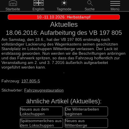
Startseite
English
Tagmode
Suche
Menü
10.-11.10.2026: Herbstdampf
Aktuelles
18.06.2016: Aufarbeitung des VB 197 805
Am Samstag, den 18.6., hat der VB 197 805 erstmalig nach
vollständiger Lackierung des Wagenkastens seinen geschützten
Standplatz im Lokschuppen Wittenberge verlassen. Der Lack ist
erstklassig geworden. Nun werden wir die Beschriftungen anbringen
und das Fahrwerk spritzen, so dass das Fahrzeug hoffentlich zur
Veranstaltung am 2. und 3. 7.2016 äußerlich aufgearbeitet
vorgeführt werden kann.
Fahrzeug:
197 805-5
Stichwörter:
Fahrzeugrestauration
ähnliche Artikel (Aktuelles):
Neues aus dem
Die Winterarbeiten
Lokschuppen
beginnen
Spätsommerliches aus
Neues aus
dem Lokschuppen
Wittenberge