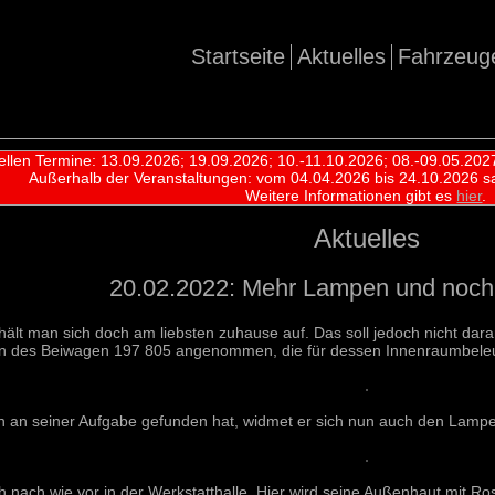
Startseite
Aktuelles
Fahrzeug
ellen Termine: 13.09.2026; 19.09.2026; 10.-11.10.2026; 08.-09.05.202
Außerhalb der Veranstaltungen:
vom 04.04.2026 bis 24.10.2026 s
Weitere Informationen gibt es
hier
.
Aktuelles
20.02.2022: Mehr Lampen und noch
hält man sich doch am liebsten zuhause auf. Das soll jedoch nicht dar
en des Beiwagen 197 805 angenommen, die für dessen Innenraumbeleuch
n an seiner Aufgabe gefunden hat, widmet er sich nun auch den Lamp
 nach wie vor in der Werkstatthalle. Hier wird seine Außenhaut mit Ro