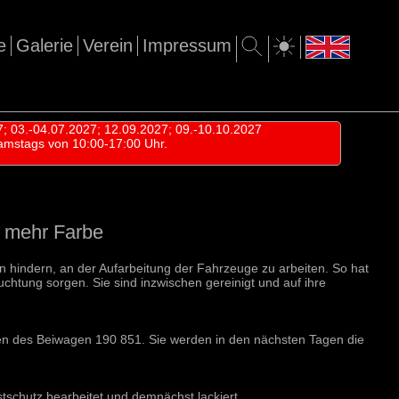
e
Galerie
Verein
Impressum
7; 03.-04.07.2027; 12.09.2027; 09.-10.10.2027
amstags von 10:00-17:00 Uhr.
 mehr Farbe
an hindern, an der Aufarbeitung der Fahrzeuge zu arbeiten. So hat
tung sorgen. Sie sind inzwischen gereinigt und auf ihre
en des Beiwagen 190 851. Sie werden in den nächsten Tagen die
stschutz bearbeitet und demnächst lackiert.