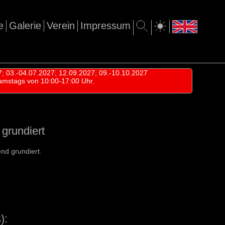
e
Galerie
Verein
Impressum
7; 03.-04.07.2027; 12.09.2027; 09.-10.10.2027
amstags von 10:00-17:00 Uhr.
grundiert
nd grundiert.
):