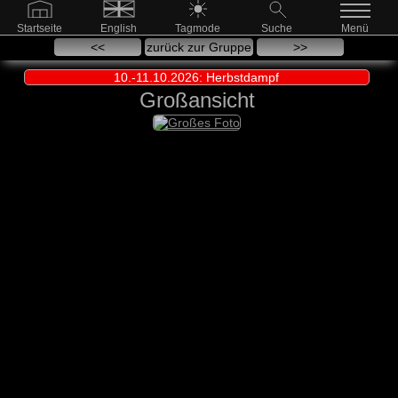
Startseite
English
Tagmode
Suche
Menü
<<
zurück zur Gruppe
>>
10.-11.10.2026: Herbstdampf
Großansicht