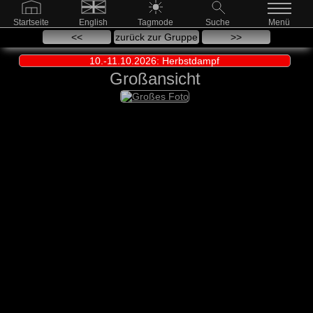
Startseite
English
Tagmode
Suche
Menü
<<
zurück zur Gruppe
>>
10.-11.10.2026: Herbstdampf
Großansicht