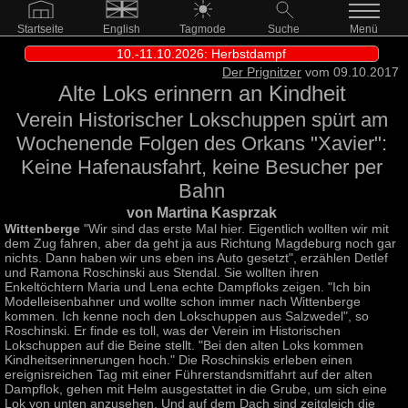
Startseite
English
Tagmode
Suche
Menü
10.-11.10.2026: Herbstdampf
Der Prignitzer
vom 09.10.2017
Alte Loks erinnern an Kindheit
Verein Historischer Lokschuppen spürt am
Wochenende Folgen des Orkans "Xavier":
Keine Hafenausfahrt, keine Besucher per
Bahn
von Martina Kasprzak
Wittenberge
"Wir sind das erste Mal hier. Eigentlich wollten wir mit
dem Zug fahren, aber da geht ja aus Richtung Magdeburg noch gar
nichts. Dann haben wir uns eben ins Auto gesetzt", erzählen Detlef
und Ramona Roschinski aus Stendal. Sie wollten ihren
Enkeltöchtern Maria und Lena echte Dampfloks zeigen. "Ich bin
Modelleisenbahner und wollte schon immer nach Wittenberge
kommen. Ich kenne noch den Lokschuppen aus Salzwedel", so
Roschinski. Er finde es toll, was der Verein im Historischen
Lokschuppen auf die Beine stellt. "Bei den alten Loks kommen
Kindheitserinnerungen hoch." Die Roschinskis erleben einen
ereignisreichen Tag mit einer Führerstandsmitfahrt auf der alten
Dampflok, gehen mit Helm ausgestattet in die Grube, um sich eine
Lok von unten anzusehen. Und auf dem Dach sind zeitgleich die