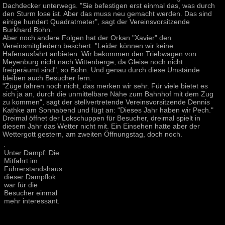
Dachdecker unterwegs. "Sie befestigen erst einmal das, was durch
den Sturm lose ist. Aber das muss neu gemacht werden. Das sind
einige hundert Quadratmeter", sagt der Vereinsvorsitzende
Burkhard Bohn.
Aber noch andere Folgen hat der Orkan "Xavier" den
Vereinsmitgliedern beschert. "Leider können wir keine
Hafenausfahrt anbieten. Wir bekommen den Triebwagen von
Meyenburg nicht nach Wittenberge, da Gleise noch nicht
freigeräumt sind", so Bohn. Und genau durch diese Umstände
bleiben auch Besucher fern.
"Züge fahren noch nicht, das merken wir sehr. Für viele bietet es
sich ja an, durch die unmittelbare Nähe zum Bahnhof mit dem Zug
zu kommen", sagt der stellvertretende Vereinsvorsitzende Dennis
Kathke am Sonnabend und fügt an: "Dieses Jahr haben wir Pech."
Dreimal öffnet der Lokschuppen für Besucher, dreimal spielt in
diesem Jahr das Wetter nicht mit. Ein Einsehen hatte aber der
Wettergott gestern, am zweiten Öffnungstag, doch noch.
Unter Dampf: Die
Mitfahrt im
Führerstandshaus
dieser Dampflok
war für die
Besucher einmal
mehr interessant.