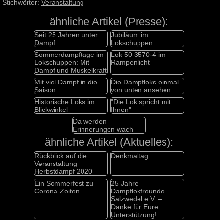
Stichwörter:
Veranstaltung
ähnliche Artikel (Presse):
Seit 25 Jahren unter
Jubiläum im
Dampf
Lokschuppen
Sommerdampftage im
Lok 50 3570-4 im
Lokschuppen: Mit
Rampenlicht
Dampf und Muskelkraft
Mit viel Dampf in die
Die Dampfloks einmal
Saison
von unten ansehen
Historische Loks im
"Die Lok spricht mit
Blickwinkel
Ihnen"
Da werden
Erinnerungen wach
ähnliche Artikel (Aktuelles):
Rückblick auf die
Denkmaltag
Veranstaltung
Herbstdampf 2020
Ein Sommerfest zu
25 Jahre
Corona-Zeiten
Dampflokfreunde
Salzwedel e.V. –
Danke für Eure
Unterstützung!