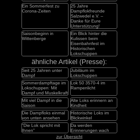
Ein Sommerfest zu
25 Jahre
Corona-Zeiten
Dampflokfreunde
Salzwedel e.V. –
Danke für Eure
Unterstützung!
Saisonbeginn in
Ein Blick hinter die
Wittenberge
Kulissen beim
Eisenbahnfest im
Historischen
Lokschuppen
ähnliche Artikel (Presse):
Seit 25 Jahren unter
Jubiläum im
Dampf
Lokschuppen
Sommerdampftage im
Lok 50 3570-4 im
Lokschuppen: Mit
Rampenlicht
Dampf und Muskelkraft
Mit viel Dampf in die
Alte Loks erinnern an
Saison
Kindheit
Die Dampfloks einmal
Historische Loks im
von unten ansehen
Blickwinkel
"Die Lok spricht mit
Da werden
Ihnen"
Erinnerungen wach
zur Übersicht