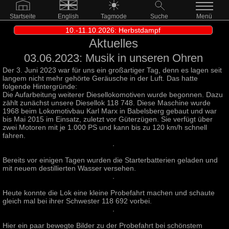
Startseite
English
Tagmode
Suche
Menü
10.-11.10.2026: Herbstdampf
Aktuelles
03.06.2023: Musik in unseren Ohren
Der 3. Juni 2023 war für uns ein großartiger Tag, denn es lagen seit
langem nicht mehr gehörte Geräusche in der Luft. Das hatte
folgende Hintergründe:
Die Aufarbeitung weiterer Diesellokomotiven wurde begonnen. Dazu
zählt zunächst unsere Diesellok 118 748. Diese Maschine wurde
1968 beim Lokomotivbau Karl Marx in Babelsberg gebaut und war
bis Mai 2015 im Einsatz, zuletzt vor Güterzügen. Sie verfügt über
zwei Motoren mit je 1.000 PS und kann bis zu 120 km/h schnell
fahren.
Bereits vor einigen Tagen wurden die Starterbatterien geladen und
mit neuem destillierten Wasser versehen.
Heute konnte die Lok eine kleine Probefahrt machen und schaute
gleich mal bei ihrer Schwester 118 692 vorbei.
Hier ein paar bewegte Bilder zu der Probefahrt bei schönstem