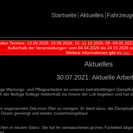
Startseite
Aktuelles
Fahrzeug
ellen Termine: 13.09.2026; 19.09.2026; 10.-11.10.2026; 08.-09.05.202
Außerhalb der Veranstaltungen:
vom 04.04.2026 bis 24.10.2026 s
Weitere Informationen gibt es
hier
.
Aktuelles
30.07.2021: Aktuelle Arbei
ige Wartungs- und Pflegearbeiten an unseren betriebsfähigen Dampflo
ch der fleißige Kollege heldenhaft ins Innere der Lok begeben und hat 
n sogenannten DeLimon-Öler zu reinigen. Er dient dazu, die Dampfzyli
ie Düsen gereinigt und wieder zusammengebaut.
ischen in neuem Glanz. Sie hat ihr verwaschenes grünes Farbkleid abg
rt.