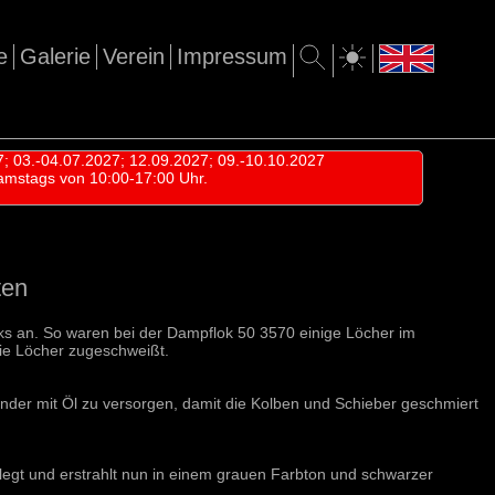
e
Galerie
Verein
Impressum
7; 03.-04.07.2027; 12.09.2027; 09.-10.10.2027
amstags von 10:00-17:00 Uhr.
ten
ks an. So waren bei der Dampflok 50 3570 einige Löcher im
die Löcher zugeschweißt.
nder mit Öl zu versorgen, damit die Kolben und Schieber geschmiert
elegt und erstrahlt nun in einem grauen Farbton und schwarzer