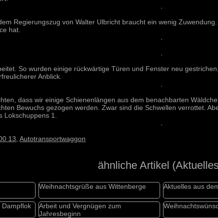
dem Regierungszug von Walter Ulbricht braucht ein wenig Zuwendung.
ce hat.
eitet. So wurden einige rückwärtige Türen und Fenster neu gestrich
rfreulicherer Anblick.
richten, dass wir einige Schienenlängen aus dem benachbarten Wäldc
chten Bewuchs gezogen werden. Zwar sind die Schwellen verrottet. Abe
es Lokschuppens 1.
00 13
,
Autotransportwaggon
ähnliche Artikel (Aktuelles
Weihnachtsgrüße aus Wittenberge
Aktuelles aus d
r Dampflok
Arbeit und Vergnügen zum
Weihnachtswüns
Jahresbeginn