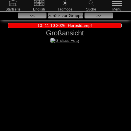
Startseite
English
Tagmode
Suche
Menü
<<
zurück zur Gruppe
>>
10.-11.10.2026: Herbstdampf
Großansicht