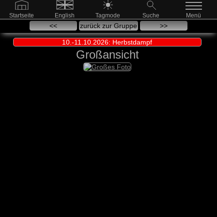
Startseite
English
Tagmode
Suche
Menü
<<
zurück zur Gruppe
>>
10.-11.10.2026: Herbstdampf
Großansicht