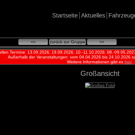
Startseite
Aktuelles
Fahrzeug
<<
zurück zur Gruppe
>>
ellen Termine: 13.09.2026; 19.09.2026; 10.-11.10.2026; 08.-09.05.202
Außerhalb der Veranstaltungen:
vom 04.04.2026 bis 24.10.2026 s
Weitere Informationen gibt es
hier
.
Großansicht