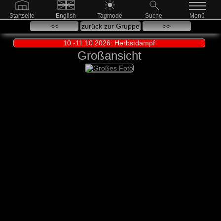
Startseite
English
Tagmode
Suche
Menü
<<
zurück zur Gruppe
>>
10.-11.10.2026: Herbstdampf
Großansicht