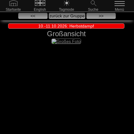
Startseite
English
Tagmode
Suche
Menü
<<
zurück zur Gruppe
>>
10.-11.10.2026: Herbstdampf
Großansicht