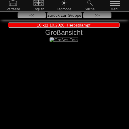
Startseite
English
Tagmode
Suche
Menü
<<
zurück zur Gruppe
>>
10.-11.10.2026: Herbstdampf
Großansicht