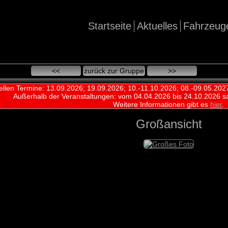
Startseite
Aktuelles
Fahrzeug
<<
zurück zur Gruppe
>>
ellen Termine: 13.09.2026; 19.09.2026; 10.-11.10.2026; 08.-09.05.202
Außerhalb der Veranstaltungen:
vom 04.04.2026 bis 24.10.2026 s
Weitere Informationen gibt es
hier
.
Großansicht