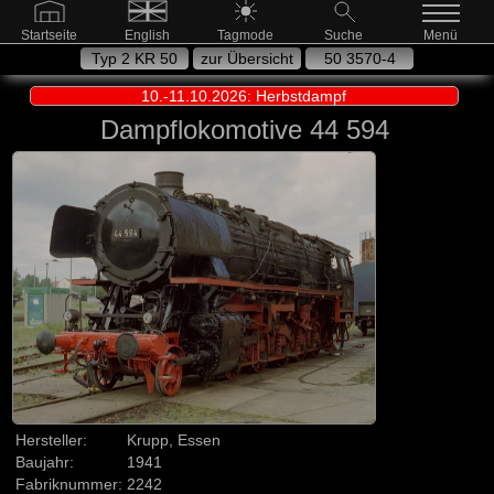
Startseite
English
Tagmode
Suche
Menü
Typ 2 KR 50
zur Übersicht
50 3570-4
10.-11.10.2026: Herbstdampf
Dampflokomotive 44 594
Hersteller:
Krupp, Essen
Baujahr:
1941
Fabriknummer:
2242