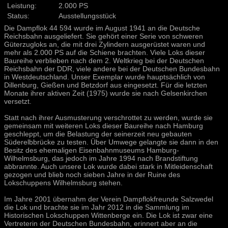
Leistung:
2.000 PS
Status:
Ausstellungsstück
Die Dampflok 44 594 wurde im August 1941 an die Deutsche
Reichsbahn ausgeliefert. Sie gehört einer Serie von schweren
Güterzugloks an, die mit drei Zylindern ausgerüstet waren und
mehr als 2.000 PS auf die Schiene brachten. Viele Loks dieser
Baureihe verblieben nach dem 2. Weltkrieg bei der Deutschen
Reichsbahn der DDR, viele andere bei der Deutschen Bundesbahn
in Westdeutschland. Unser Exemplar wurde hauptsächlich von
Dillenburg, Gießen und Betzdorf aus eingesetzt. Für die letzten
Monate ihrer aktiven Zeit (1975) wurde sie nach Gelsenkirchen
versetzt.
Statt nach ihrer Ausmusterung verschrottet zu werden, wurde sie
gemeinsam mit weiteren Loks dieser Baureihe nach Hamburg
geschleppt, um die Belastung der seinerzeit neu gebauten
Süderelbbrücke zu testen. Über Umwege gelangte sie dann in den
Besitz des ehemaligen Eisenbahnmuseums Hamburg-
Wilhelmsburg, das jedoch im Jahre 1994 nach Brandstiftung
abbrannte. Auch unsere Lok wurde dabei stark in Mitleidenschaft
gezogen und blieb noch sieben Jahre in der Ruine des
Lokschuppens Wilhelmsburg stehen.
Im Jahre 2001 übernahm der Verein Dampflokfreunde Salzwedel
die Lok und brachte sie im Jahr 2012 in die Sammlung im
Historischen Lokschuppen Wittenberge ein. Die Lok ist zwar eine
Vertreterin der Deutschen Bundesbahn, erinnert aber an die