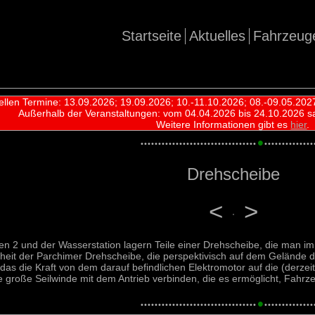
Startseite
Aktuelles
Fahrzeug
ellen Termine: 13.09.2026; 19.09.2026; 10.-11.10.2026; 08.-09.05.202
Außerhalb der Veranstaltungen:
vom 04.04.2026 bis 24.10.2026 s
Weitere Informationen gibt es
hier
.
•
•
•
•
•
•
•
•
•
•
•
•
•
•
•
•
•
•
•
•
•
•
•
•
•
•
•
•
•
•
•
•
•
•
•
•
•
•
•
•
•
•
•
•
•
•
•
•
Drehscheibe
<
>
2 und der Wasserstation lagern Teile einer Drehscheibe, die man im
einheit der Parchimer Drehscheibe, die perspektivisch auf dem Gelände 
 das die Kraft von dem darauf befindlichen Elektromotor auf die (derzeit
große Seilwinde mit dem Antrieb verbinden, die es ermöglicht, Fahrze
•
•
•
•
•
•
•
•
•
•
•
•
•
•
•
•
•
•
•
•
•
•
•
•
•
•
•
•
•
•
•
•
•
•
•
•
•
•
•
•
•
•
•
•
•
•
•
•