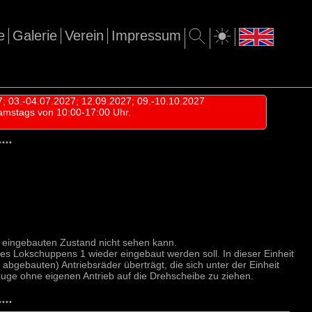
e
Galerie
Verein
Impressum
7; 03.-04.07.2027; 12.09.2027; 09.-10.10.2027
amstags von 10:00-17:00 Uhr.
•
•
•
•
 eingebauten Zustand nicht sehen kann.
des Lokschuppens 1 wieder eingebaut werden soll. In dieser Einheit
 abgebauten) Antriebsräder überträgt, die sich unter der Einheit
uge ohne eigenen Antrieb auf die Drehscheibe zu ziehen.
•
•
•
•