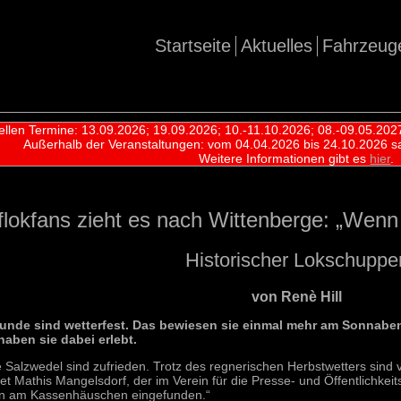
Startseite
Aktuelles
Fahrzeug
ellen Termine: 13.09.2026; 19.09.2026; 10.-11.10.2026; 08.-09.05.202
Außerhalb der Veranstaltungen:
vom 04.04.2026 bis 24.10.2026 s
Weitere Informationen gibt es
hier
.
okfans zieht es nach Wittenberge: „Wenn e
Historischer Lokschuppe
von Renè Hill
unde sind wetterfest. Das bewiesen sie einmal mehr am Sonnabe
aben sie dabei erlebt.
e Salzwedel sind zufrieden. Trotz des regnerischen Herbstwetters s
t Mathis Mangelsdorf, der im Verein für die Presse- und Öffentlichkeits
en am Kassenhäuschen eingefunden.“