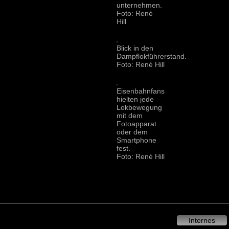
unternehmen.
Foto: Renè
Hill
Blick in den
Dampflokführerstand.
Foto: Renè Hill
Eisenbahnfans
hielten jede
Lokbewegung
mit dem
Fotoapparat
oder dem
Smartphone
fest.
Foto: Renè Hill
Internes