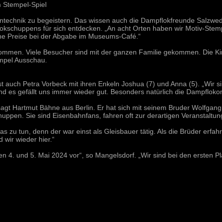
 Stempel-Spiel
ntechnik zu begeistern. Das wissen auch die Dampflokfreunde Salzwede
okschuppens für sich entdecken. „An acht Orten haben wir Motiv-Stempe
ine Preise bei der Abgabe im Museums-Café.“
ommen. Viele Besucher sind mit der ganzen Familie gekommen. Die Ki
empel Ausschau.
t auch Petra Vorbeck mit ihren Enkeln Joshua (7) und Anna (5). „Wir si
Und es gefällt uns immer wieder gut. Besonders natürlich die Dampfloko
sagt Hartmut Bähne aus Berlin. Er hat sich mit seinem Bruder Wolfgang 
uppen. Sie sind Eisenbahnfans, fahren oft zur derartigen Veranstaltun
as zu tun, denn der war einst als Gleisbauer tätig. Als die Brüder erf
 wir wieder hier.“
den 4. und 5. Mai 2024 vor“, so Mangelsdorf. „Wir sind bei den ersten P