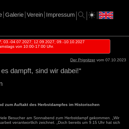
e
Galerie
Verein
Impressum
7; 03.-04.07.2027; 12.09.2027; 09.-10.10.2027
amstags von 10:00-17:00 Uhr.
Der Prignitzer
vom 07.10.2023
s dampft, sind wir dabei!“
n
nd zum Auftakt des Herbstdampfes im Historischen
ind viele Besucher am Sonnabend zum Herbstdampf gekommen. „Wir
arbeit verantwortlich zeichnet. „Doch bereits um 9.15 Uhr hat sich