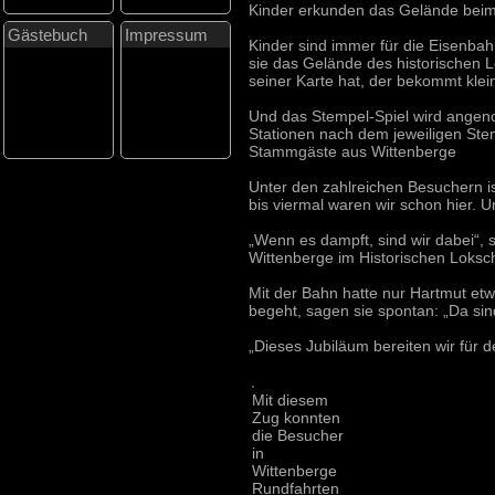
Kinder erkunden das Gelände beim
Gästebuch
Impressum
Kinder sind immer für die Eisenbah
sie das Gelände des historischen L
seiner Karte hat, der bekommt kle
Und das Stempel-Spiel wird angen
Stationen nach dem jeweiligen St
Stammgäste aus Wittenberge
Unter den zahlreichen Besuchern is
bis viermal waren wir schon hier. 
„Wenn es dampft, sind wir dabei“, 
Wittenberge im Historischen Loksch
Mit der Bahn hatte nur Hartmut etw
begeht, sagen sie spontan: „Da sind
„Dieses Jubiläum bereiten wir für 
Mit diesem
Zug konnten
die Besucher
in
Wittenberge
Rundfahrten