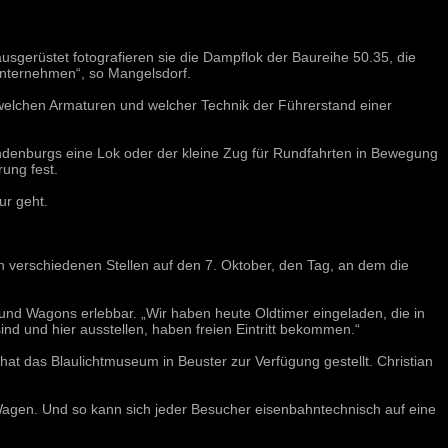
gerüstet fotografieren sie die Dampflok der Baureihe 50.35, die
unternehmen“, so Mangelsdorf.
welchen Armaturen und welcher Technik der Führerstand einer
denburgs eine Lok oder der kleine Zug für Rundfahrten in Bewegung
ung fest.
ur geht.
 verschiedenen Stellen auf den 7. Oktober, den Tag, an dem die
nd Wagons erlebbar. „Wir haben heute Oldtimer eingeladen, die in
nd und hier ausstellen, haben freien Eintritt bekommen.“
at das Blaulichtmuseum in Beuster zur Verfügung gestellt. Christian
agen. Und so kann sich jeder Besucher eisenbahntechnisch auf eine