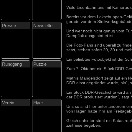
Viele Eisenbahnfans mit Kameras
Bereits vor dem Lokschuppen-Gelän
gerade vor dem Stellwerksgebäude 
Presse
Newsletter
Und wer noch nicht genug vom Führ
Dampflok ausgestattet ist.
Die Foto-Fans sind überall zu fi
setzt, stehen sofort 20, 30 und me
Ein beliebtes Fotoobjekt ist der S
Rundgang
Puzzle
Zum 7. Oktober ein Stück DDR-Ges
Mathis Mangelsdorf zeigt auf ein 
DDR einst gegründet wurde, hin“, s
Ein Stück DDR-Geschichte wird an 
der DDR produziert wurden“, sagt M
Verein
Flyer
Uns so sind hier unter anderem ein
von Hagen hatte ihm am Freitagab
Gleich dahinter steht ein Katastr
Zeitreise begeben.