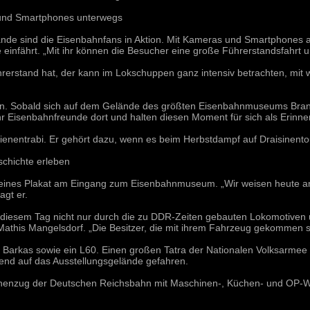
 und Smartphones unterwegs
de sind die Eisenbahnfans in Aktion. Mit Kameras und Smartphones aus
einfährt. „Mit ihr können die Besucher eine große Führerstandsfahrt 
erstand hat, der kann im Lokschuppen ganz intensiv betrachten, mit 
nden. Sobald sich auf dem Gelände des größten Eisenbahnmuseums Bran
hr Eisenbahnfreunde dort und halten diesen Moment für sich als Erinner
chienentrabi. Er gehört dazu, wenn es beim Herbstdampf auf Draisinento
chichte erleben
kleines Plakat am Eingang zum Eisenbahnmuseum. „Wir weisen heute an
agt er.
diesem Tag nicht nur durch die zu DDR-Zeiten gebauten Lokomotiven u
athis Mangelsdorf. „Die Besitzer, die mit ihrem Fahrzeug gekommen si
 Barkas sowie ein L60. Einen großen Tatra der Nationalen Volksarmee h
end auf das Ausstellungsgelände gefahren.
ophenzug der Deutschen Reichsbahn mit Maschinen-, Küchen- und OP-W