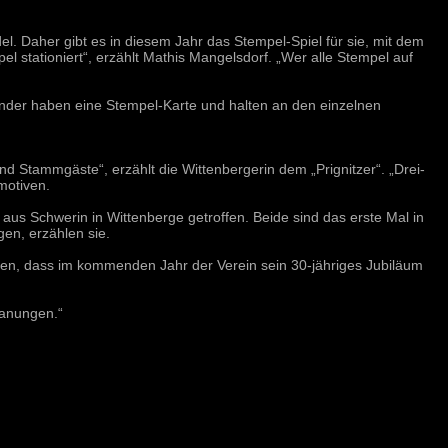
l. Daher gibt es in diesem Jahr das Stempel-Spiel für sie, mit dem
l stationiert“, erzählt Mathis Mangelsdorf. „Wer alle Stempel auf
nder haben eine Stempel-Karte und halten an den einzelnen
nd Stammgäste“, erzählt die Wittenbergerin dem „Prignitzer“. „Drei-
motiven.
aus Schwerin in Wittenberge getroffen. Beide sind das erste Mal in
gen, erzählen sie.
ahren, dass im kommenden Jahr der Verein sein 30-jähriges Jubiläum
lanungen.“