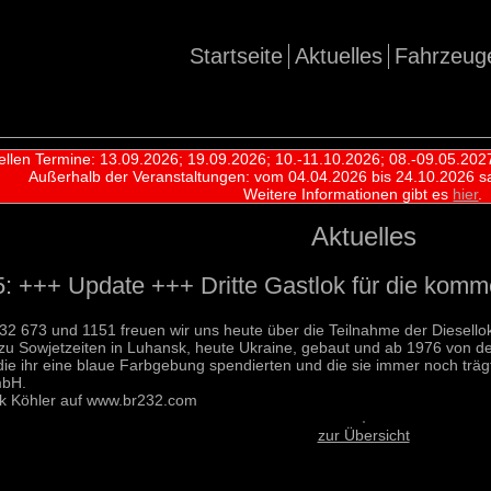
Startseite
Aktuelles
Fahrzeug
ellen Termine: 13.09.2026; 19.09.2026; 10.-11.10.2026; 08.-09.05.202
Außerhalb der Veranstaltungen:
vom 04.04.2026 bis 24.10.2026 s
Weitere Informationen gibt es
hier
.
Aktuelles
: +++ Update +++ Dritte Gastlok für die komm
232 673 und 1151 freuen wir uns heute über die Teilnahme der Diese
zu Sowjetzeiten in Luhansk, heute Ukraine, gebaut und ab 1976 von d
die ihr eine blaue Farbgebung spendierten und die sie immer noch träg
mbH.
k Köhler auf www.br232.com
zur Übersicht