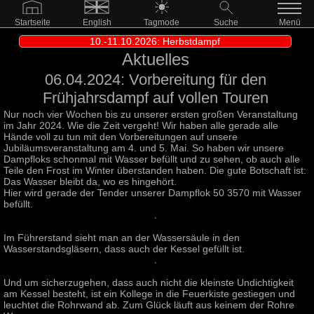
Startseite
English
Tagmode
Suche
Menü
10.-11.10.2026: Herbstdampf
Aktuelles
06.04.2024: Vorbereitung für den
Frühjahrsdampf auf vollen Touren
Nur noch vier Wochen bis zu unserer ersten großen Veranstaltung
im Jahr 2024. Wie die Zeit vergeht! Wir haben alle gerade alle
Hände voll zu tun mit den Vorbereitungen auf unsere
Jubiläumsveranstaltung am 4. und 5. Mai. So haben wir unsere
Dampfloks schonmal mit Wasser befüllt und zu sehen, ob auch alle
Teile den Frost im Winter überstanden haben. Die gute Botschaft ist:
Das Wasser bleibt da, wo es hingehört.
Hier wird gerade der Tender unserer Dampflok 50 3570 mit Wasser
befüllt.
Im Führerstand sieht man an der Wassersäule in den
Wasserstandsgläsern, dass auch der Kessel gefüllt ist.
Und um sicherzugehen, dass auch nicht die kleinste Undichtigkeit
am Kessel besteht, ist ein Kollege in die Feuerkiste gestiegen und
leuchtet die Rohrwand ab. Zum Glück läuft aus keinem der Rohre