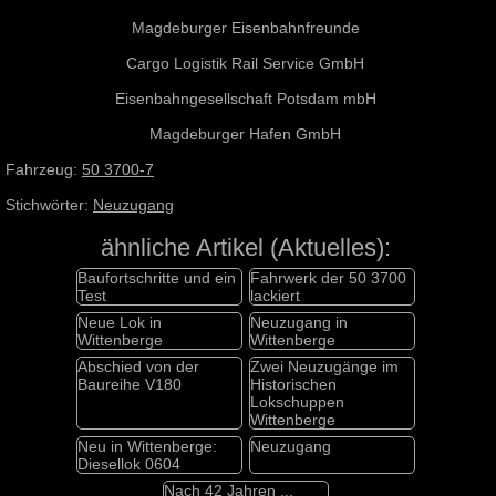
Magdeburger Eisenbahnfreunde
Cargo Logistik Rail Service GmbH
Eisenbahngesellschaft Potsdam mbH
Magdeburger Hafen GmbH
Fahrzeug:
50 3700-7
Stichwörter:
Neuzugang
ähnliche Artikel (Aktuelles):
Baufortschritte und ein
Fahrwerk der 50 3700
Test
lackiert
Neue Lok in
Neuzugang in
Wittenberge
Wittenberge
Abschied von der
Zwei Neuzugänge im
Baureihe V180
Historischen
Lokschuppen
Wittenberge
Neu in Wittenberge:
Neuzugang
Diesellok 0604
Nach 42 Jahren ...