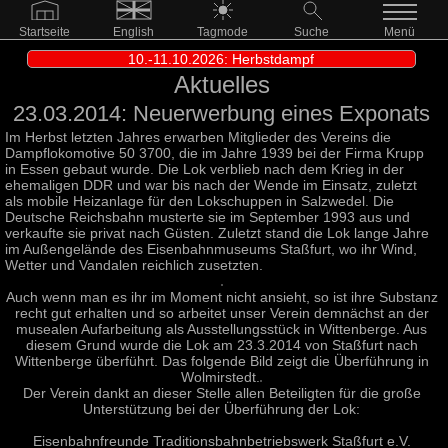
Startseite
English
Tagmode
Suche
Menü
10.-11.10.2026: Herbstdampf
Aktuelles
23.03.2014: Neuerwerbung eines Exponats
Im Herbst letzten Jahres erwarben Mitglieder des Vereins die
Dampflokomotive 50 3700, die im Jahre 1939 bei der Firma Krupp
in Essen gebaut wurde. Die Lok verblieb nach dem Krieg in der
ehemaligen DDR und war bis nach der Wende im Einsatz, zuletzt
als mobile Heizanlage für den Lokschuppen in Salzwedel. Die
Deutsche Reichsbahn musterte sie im September 1993 aus und
verkaufte sie privat nach Güsten. Zuletzt stand die Lok lange Jahre
im Außengelände des Eisenbahnmuseums Staßfurt, wo ihr Wind,
Wetter und Vandalen reichlich zusetzten.
Auch wenn man es ihr im Moment nicht ansieht, so ist ihre Substanz
recht gut erhalten und so arbeitet unser Verein demnächst an der
musealen Aufarbeitung als Ausstellungsstück in Wittenberge. Aus
diesem Grund wurde die Lok am 23.3.2014 von Staßfurt nach
Wittenberge überführt. Das folgende Bild zeigt die Überführung in
Wolmirstedt.
Der Verein dankt an dieser Stelle allen Beteiligten für die große
Unterstützung bei der Überführung der Lok:
Eisenbahnfreunde Traditionsbahnbetriebswerk Staßfurt e.V.