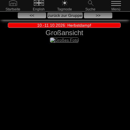
Startseite
English
Tagmode
Suche
Menü
<<
zurück zur Gruppe
>>
10.-11.10.2026: Herbstdampf
Großansicht