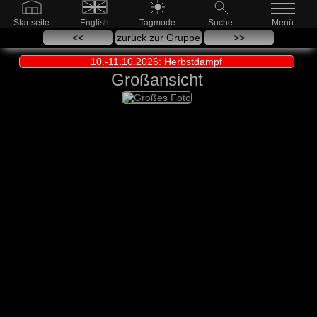
Startseite
English
Tagmode
Suche
Menü
<<
zurück zur Gruppe
>>
10.-11.10.2026: Herbstdampf
Großansicht