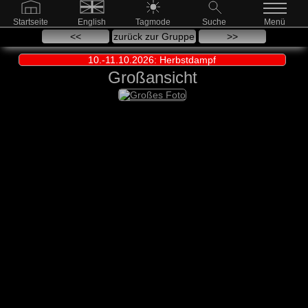
Startseite
English
Tagmode
Suche
Menü
<<
zurück zur Gruppe
>>
10.-11.10.2026: Herbstdampf
Großansicht