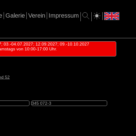
e
Galerie
Verein
Impressum
7; 03.-04.07.2027; 12.09.2027; 09.-10.10.2027
amstags von 10:00-17:00 Uhr.
nd 52
345 072-3