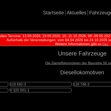
Startseite
Aktuelles
Fahrzeug
ellen Termine: 13.09.2026; 19.09.2026; 10.-11.10.2026; 08.-09.05.202
Außerhalb der Veranstaltungen:
vom 04.04.2026 bis 24.10.2026 s
Weitere Informationen gibt es
hier
.
Unsere Fahrzeuge
Die Dampflokomotiven der Baureihe 50 u
Diesellokomotiven
118 692-3
118 748-3
V 320 001-1