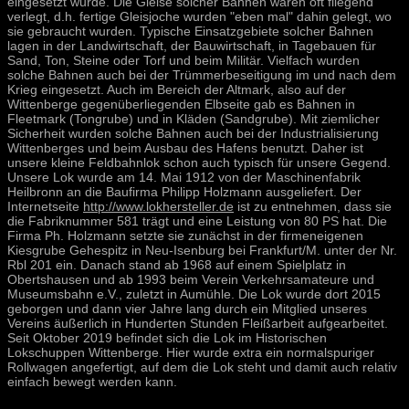
eingesetzt wurde. Die Gleise solcher Bahnen waren oft fliegend
verlegt, d.h. fertige Gleisjoche wurden "eben mal" dahin gelegt, wo
sie gebraucht wurden. Typische Einsatzgebiete solcher Bahnen
lagen in der Landwirtschaft, der Bauwirtschaft, in Tagebauen für
Sand, Ton, Steine oder Torf und beim Militär. Vielfach wurden
solche Bahnen auch bei der Trümmerbeseitigung im und nach dem
Krieg eingesetzt. Auch im Bereich der Altmark, also auf der
Wittenberge gegenüberliegenden Elbseite gab es Bahnen in
Fleetmark (Tongrube) und in Kläden (Sandgrube). Mit ziemlicher
Sicherheit wurden solche Bahnen auch bei der Industrialisierung
Wittenberges und beim Ausbau des Hafens benutzt. Daher ist
unsere kleine Feldbahnlok schon auch typisch für unsere Gegend.
Unsere Lok wurde am 14. Mai 1912 von der Maschinenfabrik
Heilbronn an die Baufirma Philipp Holzmann ausgeliefert. Der
Internetseite
http://www.lokhersteller.de
ist zu entnehmen, dass sie
die Fabriknummer 581 trägt und eine Leistung von 80 PS hat. Die
Firma Ph. Holzmann setzte sie zunächst in der firmeneigenen
Kiesgrube Gehespitz in Neu-Isenburg bei Frankfurt/M. unter der Nr.
Rbl 201 ein. Danach stand ab 1968 auf einem Spielplatz in
Obertshausen und ab 1993 beim Verein Verkehrsamateure und
Museumsbahn e.V., zuletzt in Aumühle. Die Lok wurde dort 2015
geborgen und dann vier Jahre lang durch ein Mitglied unseres
Vereins äußerlich in Hunderten Stunden Fleißarbeit aufgearbeitet.
Seit Oktober 2019 befindet sich die Lok im Historischen
Lokschuppen Wittenberge. Hier wurde extra ein normalspuriger
Rollwagen angefertigt, auf dem die Lok steht und damit auch relativ
einfach bewegt werden kann.