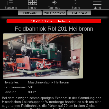
Startseite
English
Tagmode
Suche
Menü
Pritzwalk
zur Übersicht
114 774-3
10.-11.10.2026: Herbstdampf
Feldbahnlok Rbl 201 Heilbronn
Hersteller:
Maschinenfabrik Heilbronn
Fabriknummer:
581
Leistung:
80 PS
Bei dem einzigen schmalspurigen Exponat in der Sammlung des
Historischen Lokschuppens Wittenberge handelt es sich um eine
sogenannte Feldbahnlok, die früher auf 70 cm breiten Gleisen