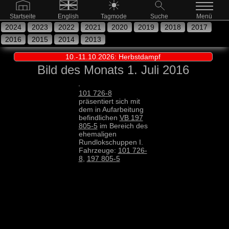
Startseite
English
Tagmode
Suche
Menü
2024
2023
2022
2021
2020
2019
2018
2017
2016
2015
2014
2013
10.-11.10.2026: Herbstdampf
Bild des Monats 1. Juli 2016
101 726-8
präsentiert sich mit
dem in Aufarbeitung
befindlichen
VB 197
805-5
im Bereich des
ehemaligen
Rundlokschuppen I.
Fahrzeuge:
101 726-
8
,
197 805-5